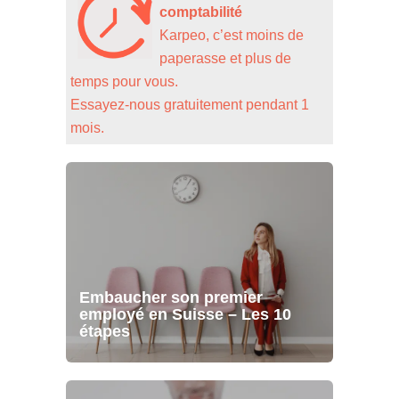
comptabilité
Karpeo, c’est moins de
paperasse et plus de
temps pour vous.
Essayez-nous gratuitement pendant 1
mois.
Embaucher son premier
employé en Suisse – Les 10
étapes