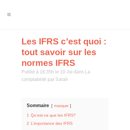
Les IFRS c’est quoi :
tout savoir sur les
normes IFRS
Publié à 16:35h le 10 Jul
dans
La
comptabilité
par
Sarah
Sommaire
masquer
1
Qu’est-ce que les IFRS?
2
L’importance des IFRS