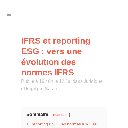
IFRS et reporting
ESG : vers une
évolution des
normes IFRS
Publié à 16:40h le 12 Jul
dans
Juridique
et légal
par
Sarah
Sommaire
masquer
1
Reporting ESG : les normes IFRS se