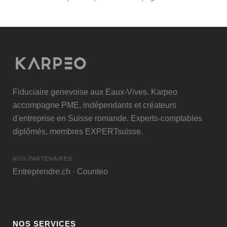
Fiduciaire genevoise aux Eaux-Vives. Karpeo
accompagne PME, indépendants et créateurs
d'entreprise en Suisse romande. Experts-comptables
diplômés, membres
EXPERTsuisse
.
NOS PARTENAIRES
Entreprendre.ch
·
Counteo
NOS SERVICES