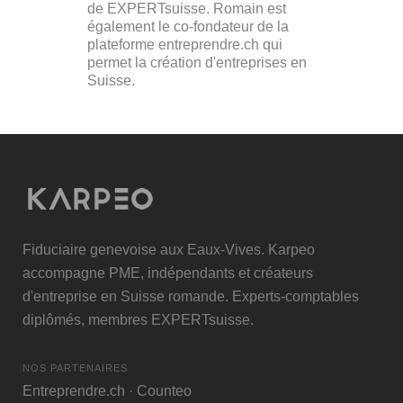
de EXPERTsuisse. Romain est
également le co-fondateur de la
plateforme entreprendre.ch qui
permet la création d'entreprises en
Suisse.
Fiduciaire genevoise aux Eaux-Vives. Karpeo
accompagne PME, indépendants et créateurs
d'entreprise en Suisse romande. Experts-comptables
diplômés, membres
EXPERTsuisse
.
NOS PARTENAIRES
Entreprendre.ch
·
Counteo