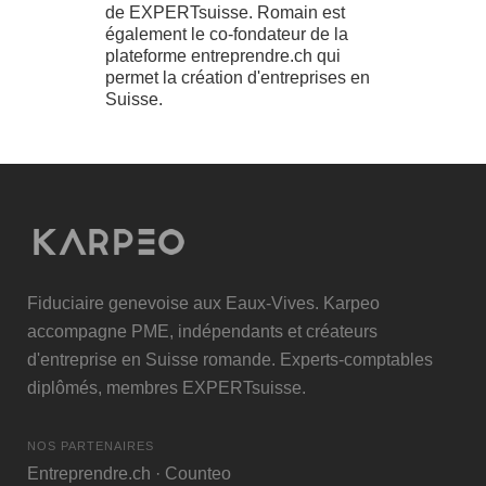
de EXPERTsuisse. Romain est
également le co-fondateur de la
plateforme entreprendre.ch qui
permet la création d'entreprises en
Suisse.
Fiduciaire genevoise aux Eaux-Vives. Karpeo
accompagne PME, indépendants et créateurs
d'entreprise en Suisse romande. Experts-comptables
diplômés, membres
EXPERTsuisse
.
NOS PARTENAIRES
Entreprendre.ch
·
Counteo