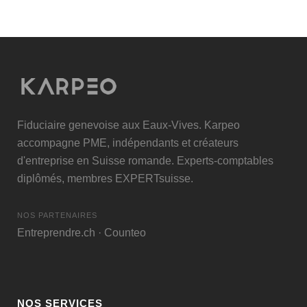
Fiduciaire genevoise aux Eaux-Vives. Karpeo
accompagne PME, indépendants et créateurs
d'entreprise en Suisse romande. Experts-comptables
diplômés, membres
EXPERTsuisse
.
NOS PARTENAIRES
Entreprendre.ch
·
Counteo
NOS SERVICES