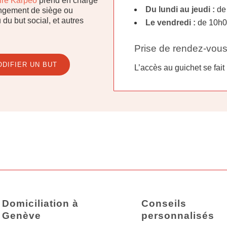
aire Karpeo
prend en charge
Du lundi au jeudi :
de
ngement de siège ou
 du but social, et autres
Le vendredi :
de 10h00
Prise de rendez-vous
DIFIER UN BUT
L’accès au guichet se fai
Domiciliation à
Conseils
Genève
personnalisés