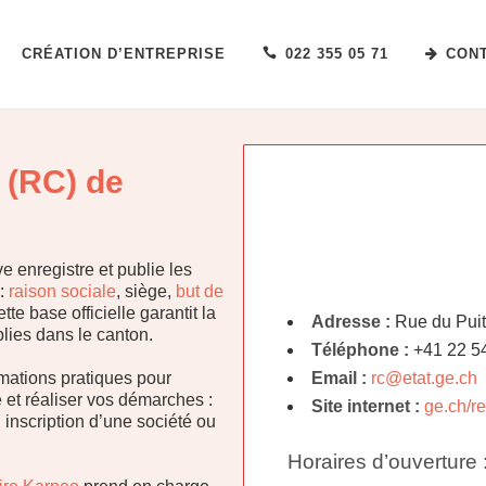
CRÉATION D’ENTREPRISE
022 355 05 71
CON
 (RC) de
enregistre et publie les
 :
raison sociale
, siège,
but de
ette base officielle garantit la
Adresse :
Rue du Puit
blies dans le canton.
Téléphone :
+41 22 5
rmations pratiques pour
Email :
rc@etat.ge.ch
et réaliser vos démarches :
Site internet :
ge.ch/r
, inscription d’une société ou
Horaires d’ouverture 