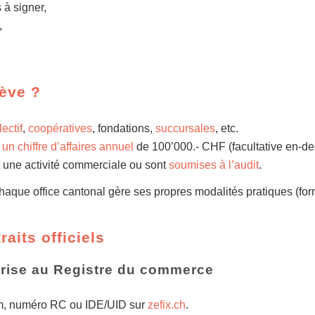
 à signer,
,
nève ?
ectif
,
coopératives
, fondations,
succursales
, etc.
s
un chiffre d’affaires annuel
de 100’000.- CHF (facultative en-de
nt une activité commerciale ou sont
soumises à l’audit
.
aque office cantonal gère ses propres modalités pratiques (formu
aits officiels
rise au Registre du commerce
m, numéro RC ou IDE/UID sur
zefix.ch
.