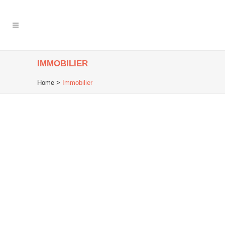
IMMOBILIER
Home
>
Immobilier
20
May
Valeur locative d’un bien