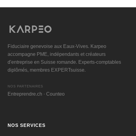
Fiduciaire genevoise aux Eaux-Vives. Karpeo
accompagne PME, indépendants et créateurs
d'entreprise en Suisse romande. Experts-comptables
diplômés, membres
EXPERTsuisse
.
NOS PARTENAIRES
Entreprendre.ch
·
Counteo
NOS SERVICES